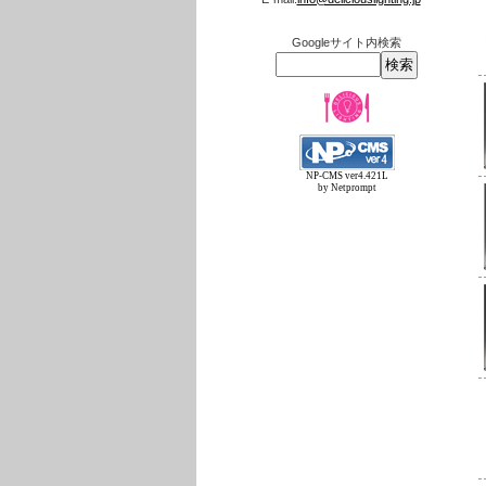
Googleサイト内検索
NP-CMS ver4.421L
by Netprompt