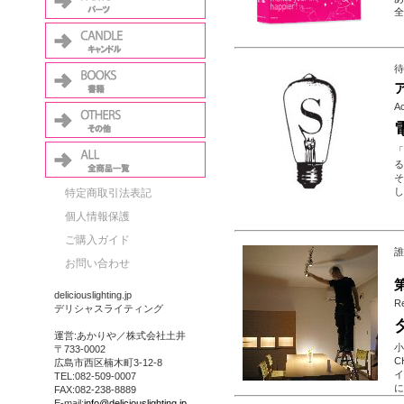
全
待
A
「
る
そ
し
特定商取引法表記
個人情報保護
ご購入ガイド
誰
お問い合わせ
deliciouslighting.jp
R
デリシャスライティング
運営:あかりや／株式会社土井
小
〒733-0002
C
広島市西区楠木町3-12-8
イ
TEL:082-509-0007
に
FAX:082-238-8889
E-mail:
info@deliciouslighting.jp