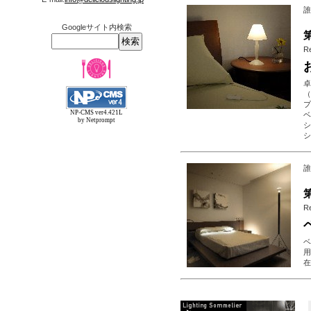
誰
Googleサイト内検索
R
卓
（
プ
NP-CMS ver4.421L
ベ
by Netprompt
シ
シ
誰
R
ベ
用
在