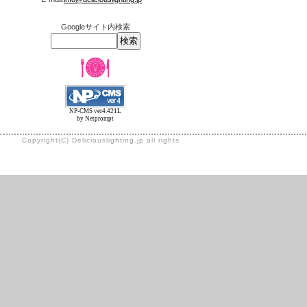
Googleサイト内検索
NP-CMS ver4.421L
by Netprompt
Copyright(C) Deliciouslighting.jp all rights