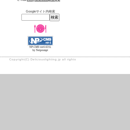
Googleサイト内検索
NP-CMS ver4.421L
by Netprompt
Copyright(C) Deliciouslighting.jp all rights