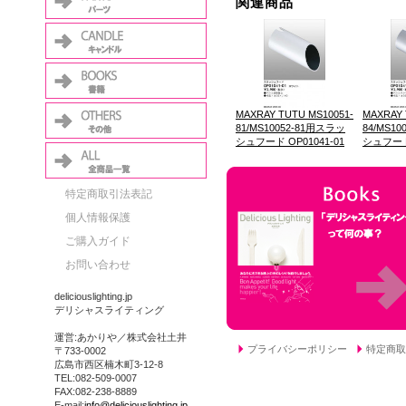
関連商品
MAXRAY TUTU MS10051-
MAXRAY 
81/MS10052-81用スラッ
84/MS1
シュフード OP01041-01
シュフード 
特定商取引法表記
個人情報保護
ご購入ガイド
お問い合わせ
deliciouslighting.jp
デリシャスライティング
運営:あかりや／株式会社土井
プライバシーポリシー
特定商取
〒733-0002
広島市西区楠木町3-12-8
TEL:082-509-0007
FAX:082-238-8889
E-mail:
info@deliciouslighting.jp