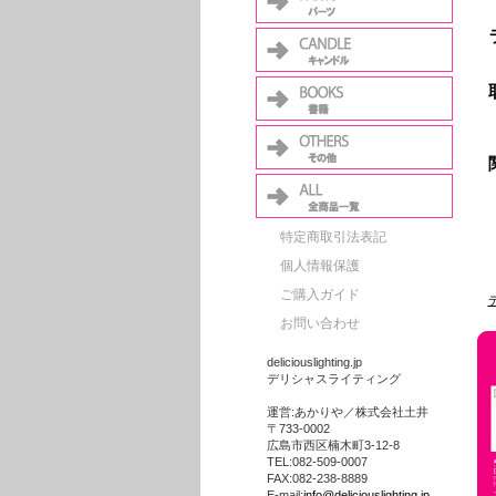
特定商取引法表記
個人情報保護
ご購入ガイド
お問い合わせ
deliciouslighting.jp
デリシャスライティング
運営:あかりや／株式会社土井
〒733-0002
広島市西区楠木町3-12-8
TEL:082-509-0007
FAX:082-238-8889
E-mail:
info@deliciouslighting.jp