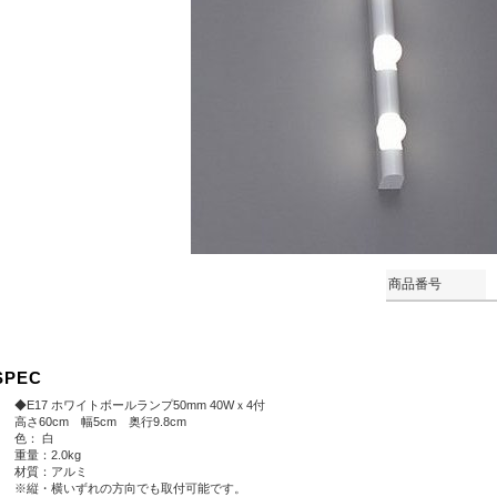
商品番号
SPEC
◆E17 ホワイトボールランプ50mm 40Wｘ4付
高さ60cm 幅5cm 奥行9.8cm
色： 白
重量：2.0kg
材質：アルミ
※縦・横いずれの方向でも取付可能です。